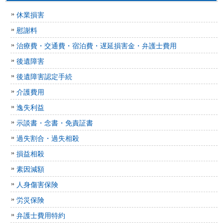
休業損害
慰謝料
治療費・交通費・宿泊費・遅延損害金・弁護士費用
後遺障害
後遺障害認定手続
介護費用
逸失利益
示談書・念書・免責証書
過失割合・過失相殺
損益相殺
素因減額
人身傷害保険
労災保険
弁護士費用特約