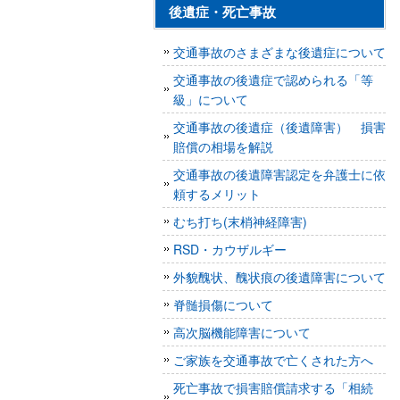
後遺症・死亡事故
交通事故のさまざまな後遺症について
交通事故の後遺症で認められる「等
級」について
交通事故の後遺症（後遺障害） 損害
賠償の相場を解説
交通事故の後遺障害認定を弁護士に依
頼するメリット
むち打ち(末梢神経障害)
RSD・カウザルギー
外貌醜状、醜状痕の後遺障害について
脊髄損傷について
高次脳機能障害について
ご家族を交通事故で亡くされた方へ
死亡事故で損害賠償請求する「相続