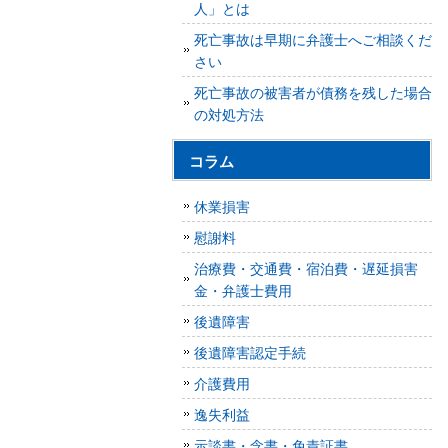
人」とは
死亡事故は早期に弁護士へご相談くだ
さい
死亡事故の被害者が債務を残した場合
の対処方法
コラム
休業損害
慰謝料
治療費・交通費・宿泊費・遅延損害
金・弁護士費用
後遺障害
後遺障害認定手続
介護費用
逸失利益
示談書・念書・免責証書